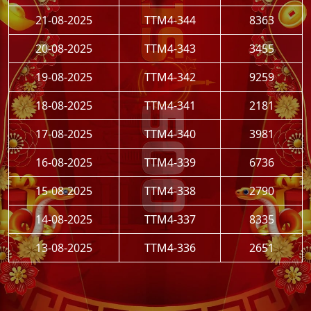
21-08-2025
TTM4-344
8363
20-08-2025
TTM4-343
3455
19-08-2025
TTM4-342
9259
18-08-2025
TTM4-341
2181
17-08-2025
TTM4-340
3981
16-08-2025
TTM4-339
6736
15-08-2025
TTM4-338
2790
14-08-2025
TTM4-337
8335
13-08-2025
TTM4-336
2651