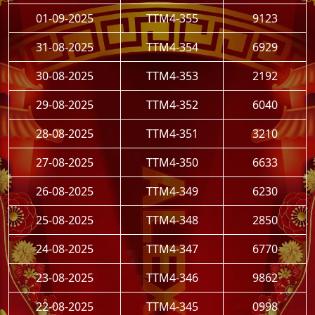
01-09-2025
TTM4-355
9123
31-08-2025
TTM4-354
6929
30-08-2025
TTM4-353
2192
29-08-2025
TTM4-352
6040
28-08-2025
TTM4-351
3210
27-08-2025
TTM4-350
6633
26-08-2025
TTM4-349
6230
25-08-2025
TTM4-348
2850
24-08-2025
TTM4-347
6770
23-08-2025
TTM4-346
9862
22-08-2025
TTM4-345
0998