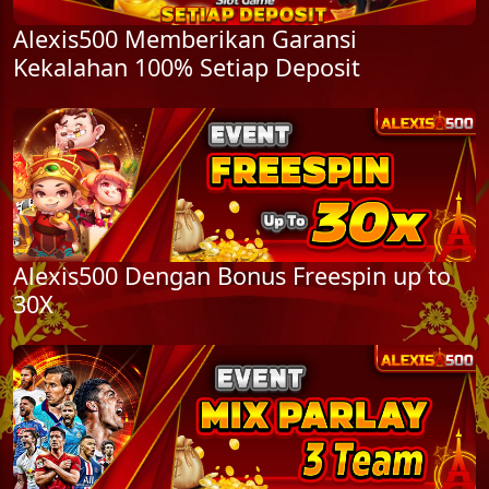
Alexis500 Memberikan Garansi
Kekalahan 100% Setiap Deposit
Alexis500 Dengan Bonus Freespin up to
30X