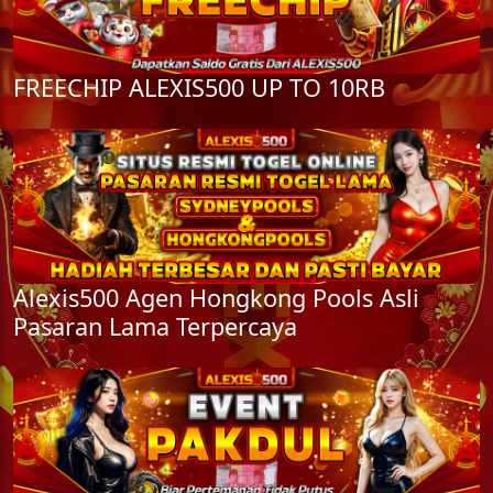
FREECHIP ALEXIS500 UP TO 10RB
Alexis500 Agen Hongkong Pools Asli
Pasaran Lama Terpercaya