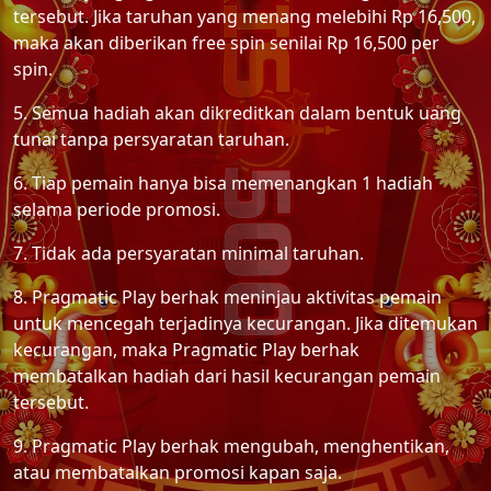
tersebut. Jika taruhan yang menang melebihi Rp 16,500,
maka akan diberikan free spin senilai Rp 16,500 per
spin.
5. Semua hadiah akan dikreditkan dalam bentuk uang
tunai tanpa persyaratan taruhan.
6. Tiap pemain hanya bisa memenangkan 1 hadiah
selama periode promosi.
7. Tidak ada persyaratan minimal taruhan.
8. Pragmatic Play berhak meninjau aktivitas pemain
untuk mencegah terjadinya kecurangan. Jika ditemukan
kecurangan, maka Pragmatic Play berhak
membatalkan hadiah dari hasil kecurangan pemain
tersebut.
9. Pragmatic Play berhak mengubah, menghentikan,
atau membatalkan promosi kapan saja.