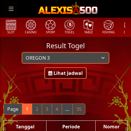
SLOT
CASINO
SPORT
TOGEL
TABLE
FISHING
COCK
Result Togel
Lihat Jadwal
Page
1
2
3
4
...
35
Tanggal
Periode
Nomor