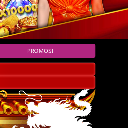
PROMOSI