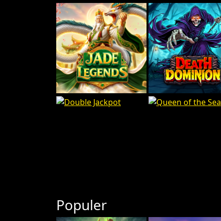
Populer