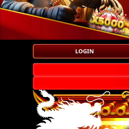
LOGIN