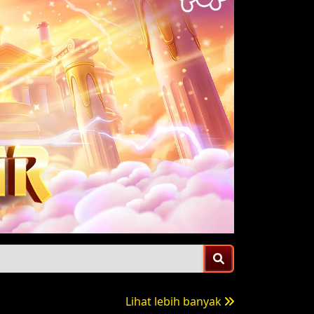
Lihat lebih banyak