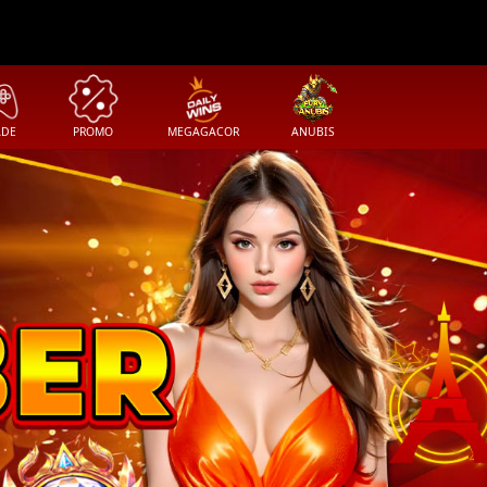
ADE
PROMO
MEGAGACOR
ANUBIS