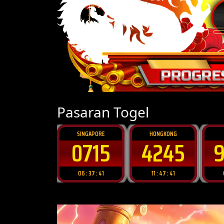
Pasaran Togel
SINGAPORE
HONGKONG
BULLSEYE
0715
4245
9385
06 : 37 : 39
11 : 47 : 39
00 : 52 : 39