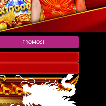
PROMOSI