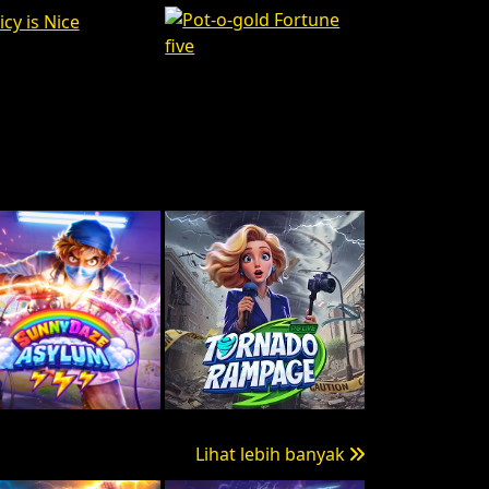
Lihat lebih banyak