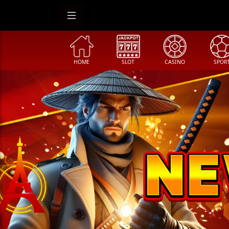
HOME
SLOT
CASINO
SPOR