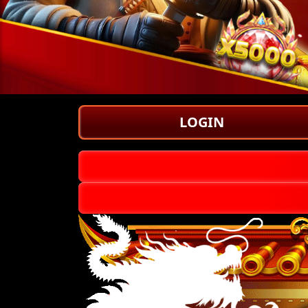
LOGIN