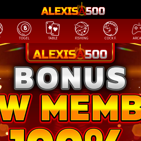
T
TOGEL
TABLE
FISHING
COCK F.
ARC