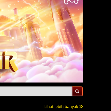
Lihat lebih banyak