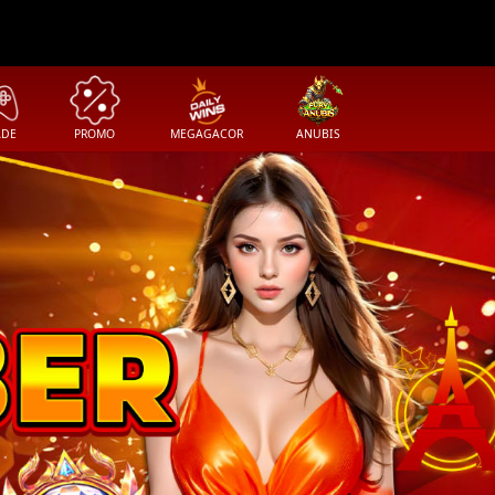
ADE
PROMO
MEGAGACOR
ANUBIS