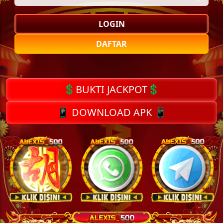
LOGIN
DAFTAR
💲BUKTI JACKPOT💲
📱 DOWNLOAD APK 📱