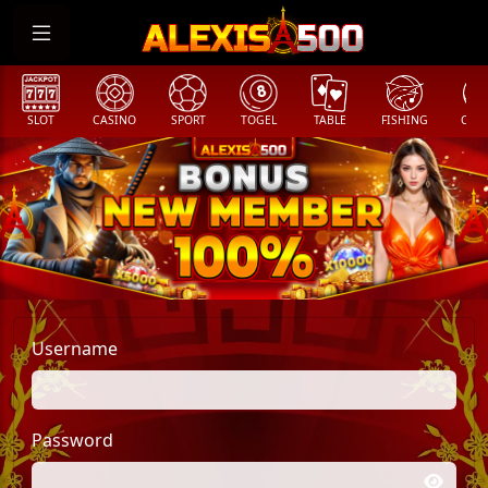
SLOT
CASINO
SPORT
TOGEL
TABLE
FISHING
COCK
Username
Password