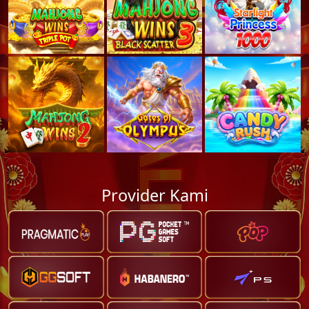
Provider Kami