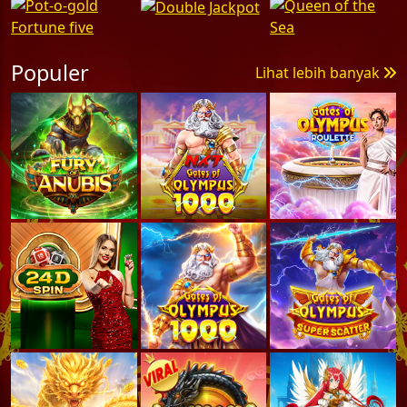
Populer
Lihat lebih banyak