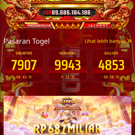
Pasaran Togel
Lihat lebih banyak
HONGKONG
BULLSEYE
CALIFORNIA
9943
4853
0744
11 : 53 : 14
00 : 58 : 14
21 : 28 : 14