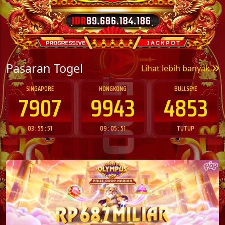
Pasaran Togel
Lihat lebih banyak
HONGKONG
BULLSEYE
CALIFORNIA
9943
4853
0744
09 : 05 : 49
TUTUP
18 : 40 : 49