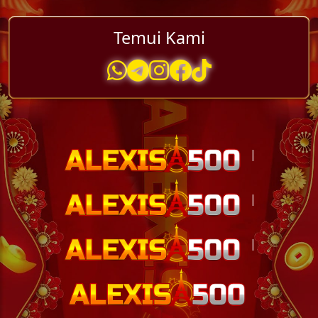
Temui Kami
|
|
|