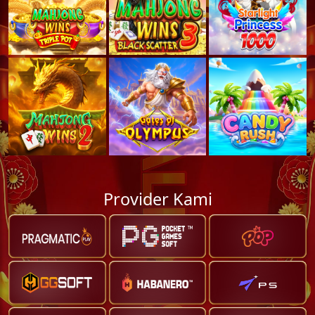
Provider Kami