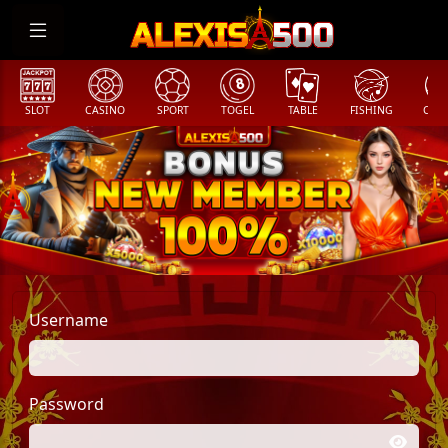
SLOT
CASINO
SPORT
TOGEL
TABLE
FISHING
COCK
Username
Password