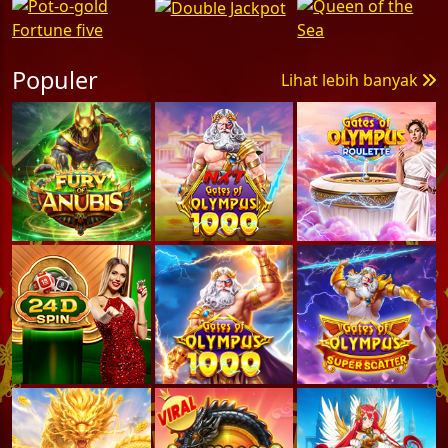
Populer
Lihat lebih banyak