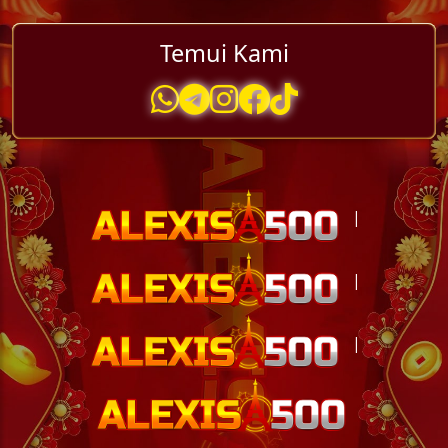
Temui Kami
|
|
|