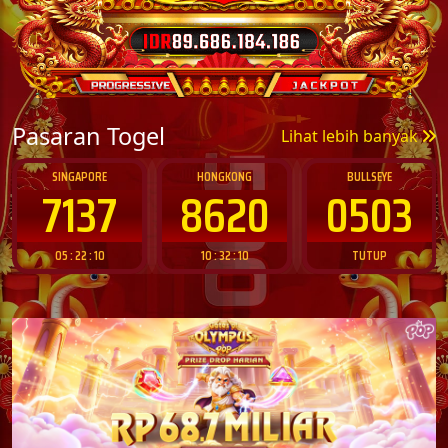
Pasaran Togel
Lihat lebih banyak
HONGKONG
BULLSEYE
CALIFORNIA
8620
0503
5383
10 : 32 : 08
TUTUP
20 : 07 : 08